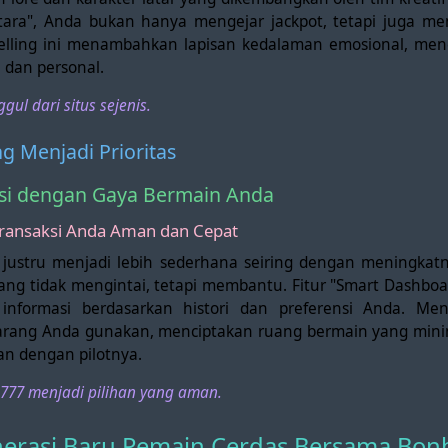
ara", Anda bukan hanya mengejar jackpot, tetapi juga men
ytelling ini menambahkan lapisan kedalaman emosional, men
 dan personal.
l dari situs sejenis.
 Menjadi Prioritas
Ultra Ace
Bass Catch Super
Lucky Rainbo
Luck
si dengan Gaya Bermain Anda
ransaksi Anda Aman dan Cepat
 justru menjadi lebih sederhana seiring dengan meningka
ng tidak mengintai, tetapi membantu. Fitur "Smart Dashbo
informasi berdasarkan histori dan preferensi Anda. M
rang Anda gunakan, menciptakan ruang bermain yang minima
n dengan pilotnya.
777 menjadi pilihan yang aman.
ic Wolf Triple
Go! Fishing: Reelin'
Book of Wo
Riches
Fortunes
enerasi Baru Pemain Cerdas Bersama Bo