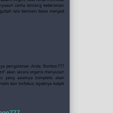
yusuri cerita tentang keberanian
gubah sesi bermain biasa menjadi
w Rush
Luck of the Devil:
Power Combo
tnya pengalaman Anda. Bonbon777
ard" akan secara organis menyusun
enu yang awalnya kompleks akan
lis dan terfokus, layaknya kokpit
lves
Hades Lost Treasures
nbon777