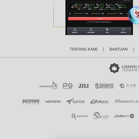
Diamond Inferno
Moonl
TENTANG KAMI
|
BANTUAN
|
- T
Fire & Diamond Joker
Af