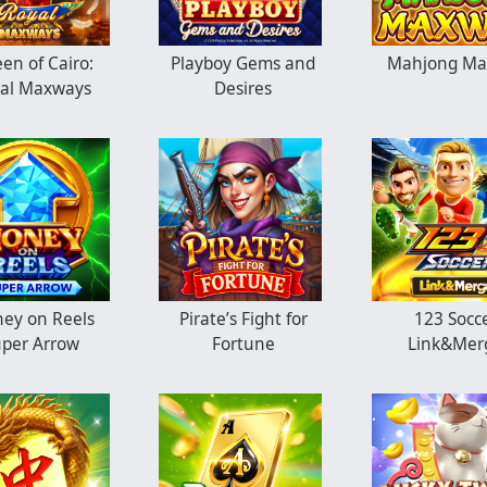
en of Cairo:
Playboy Gems and
Mahjong Ma
al Maxways
Desires
ey on Reels
Pirate’s Fight for
123 Socc
uper Arrow
Fortune
Link&Mer