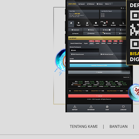
TENTANG KAMI
|
BANTUAN
|