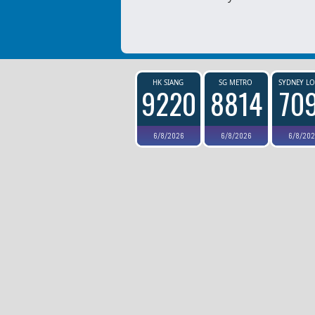
HK SIANG
SG METRO
SYDNEY L
9220
8814
70
6/8/2026
6/8/2026
6/8/20