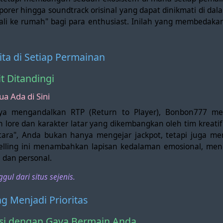
porer hingga soundtrack orisinal yang dapat dinikmati di dala
li ke rumah" bagi para enthusiast. Inilah yang membedakan
ta di Setiap Permainan
t Ditandingi
a Ada di Sini
ya mengandalkan RTP (Return to Player), Bonbon777 mem
 lore dan karakter latar yang dikembangkan oleh tim kreati
ara", Anda bukan hanya mengejar jackpot, tetapi juga men
ytelling ini menambahkan lapisan kedalaman emosional, men
 dan personal.
l dari situs sejenis.
 Menjadi Prioritas
si dengan Gaya Bermain Anda