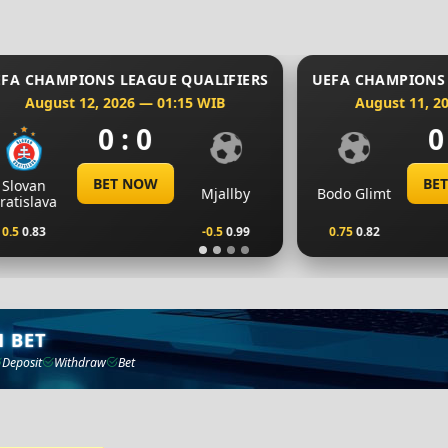
ENDLY
E-FOOTBALL F24 INTERNATIONAL
E-FO
FRIENDLY
August 7, 2026 — 08:00 WIB
1 : 1
noord
e-C
BET NOW
e-England
e-Croatia
0.73
0.0
0.00
0.72
0.00
-0.96
 BET
Deposit
Withdraw
Bet