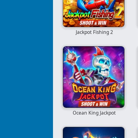
Jackpot Fishing 2
Ocean King Jackpot