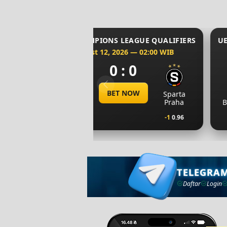
E-FOOTBALL F24 ELITE CLUB FRI
August 7, 2026 — 08:00 WIB
5 : 0
Previous
BET NOW
e-Barcelona
e-Feye
0.5
0.49
-0.5
-
TELEGRAM
Daftar
Login