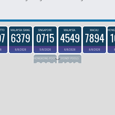
OTTO
MALAYSIA SIANG
SINGAPORE
MALAYSIA
MACAU
HONG
97
6379
0715
4549
7894
1
26
6/8/2026
5/8/2026
6/8/2026
6/8/2026
HONGKONG POOLS
SYDNEY POOLS
3634
4816
6/8/2026
6/8/2026