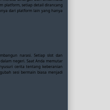
m platform, setiap detail dirancang
nya dari platform lain yang hanya
bangun narasi. Setiap slot dan
f dalam negeri. Saat Anda memutar
yusuri cerita tentang keberanian
gubah sesi bermain biasa menjadi