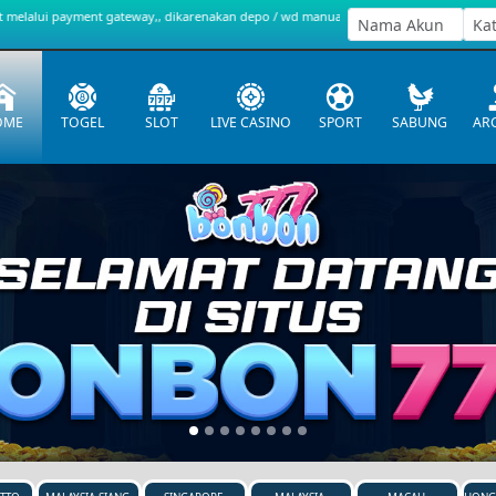
i payment gateway,, dikarenakan depo / wd manual akan mengalami keterlambatan a
OME
TOGEL
SLOT
LIVE CASINO
SPORT
SABUNG
AR