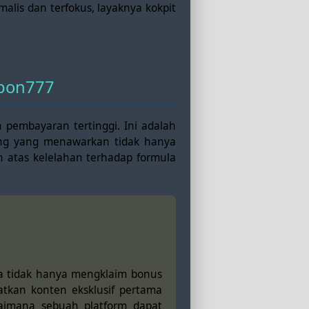
nbon777
 pembayaran tertinggi. Ini adalah
ng yang menawarkan tidak hanya
n atas kelelahan terhadap formula
da tidak hanya mengklaim bonus
tkan konten eksklusif pertama
agaimana sebuah platform dapat