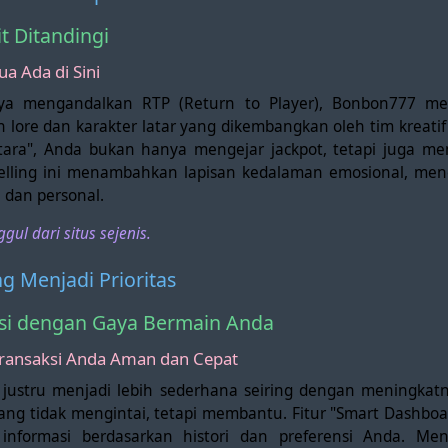
t Ditandingi
a Ada di Sini
ya mengandalkan RTP (Return to Player), Bonbon777 mem
 lore dan karakter latar yang dikembangkan oleh tim kreati
ara", Anda bukan hanya mengejar jackpot, tetapi juga men
ytelling ini menambahkan lapisan kedalaman emosional, men
 dan personal.
l dari situs sejenis.
 Menjadi Prioritas
si dengan Gaya Bermain Anda
ransaksi Anda Aman dan Cepat
 justru menjadi lebih sederhana seiring dengan meningka
ng tidak mengintai, tetapi membantu. Fitur "Smart Dashbo
informasi berdasarkan histori dan preferensi Anda. M
rang Anda gunakan, menciptakan ruang bermain yang minima