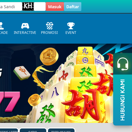
pprove..
diharapkan untuk melakukan deposit melalui payment gatewa
Masuk
Daftar
CADE
INTERACTIVE
PROMOSI
EVENT