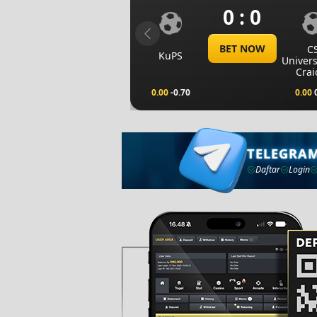
0 : 0
Previous
BET NOW
Hear
Benfica
Midlo
2.5
0.80
-2.5
-
TELEGRAM
Daftar
Login
BCA
Mandiri
CIMB
Danamon
PANIN
OCBC