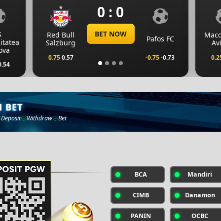
0 : 0
BET NOW
t of
Jagi
PAOK
Anderlecht
thian
Bia
0.96
0.5
0.66
-0.5
-0.82
0.0
 BET
Deposit
Withdraw
Bet
BNI
BRI
Mestika
Permata
BJB
SAQU
DKI
BSI