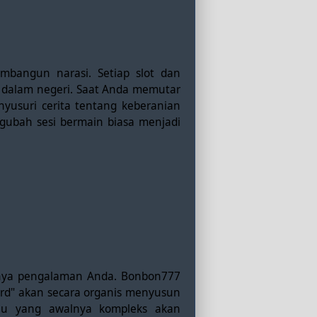
bangun narasi. Setiap slot dan
f dalam negeri. Saat Anda memutar
yusuri cerita tentang keberanian
gubah sesi bermain biasa menjadi
tnya pengalaman Anda. Bonbon777
ard" akan secara organis menyusun
enu yang awalnya kompleks akan
lis dan terfokus, layaknya kokpit