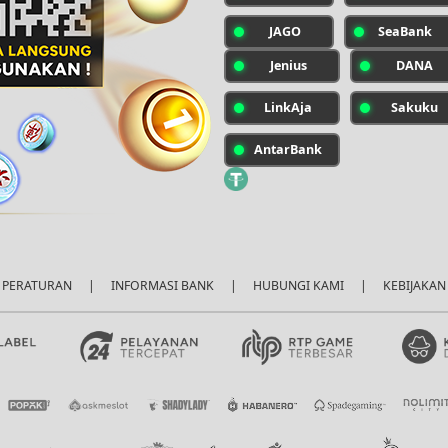
NOBU
Maybank
Jenius
DANA
LinkAja
Sakuku
AntarBank
PERATURAN
|
INFORMASI BANK
|
HUBUNGI KAMI
|
KEBIJAKAN