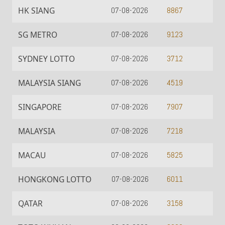
G
HONGKONG PO
07-08-2026
8867
O
SYDNEY POOLS
07-08-2026
9123
LOTTO
07-08-2026
3712
A SIANG
07-08-2026
4519
RE
07-08-2026
7907
A
07-08-2026
7218
07-08-2026
5825
NG LOTTO
07-08-2026
6011
07-08-2026
3158