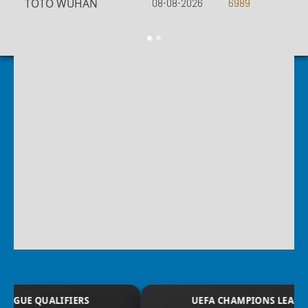
UHAN
08-08-2026
6989
UEFA CHAMPIONS LEAGUE QUALIFIERS