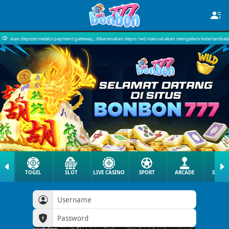
n deposit melalui payment gateway,, dikarenakan depo / wd manual akan mengalami keterlambatan appr
TOGEL
SLOT
LIVE CASINO
SPORT
ARCADE
SABU