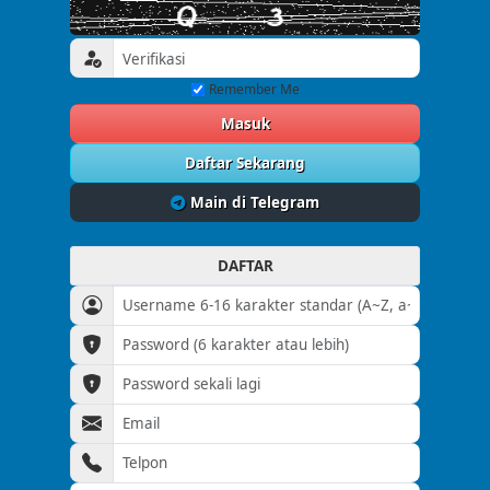
Remember Me
Masuk
Daftar Sekarang
Main di Telegram
DAFTAR