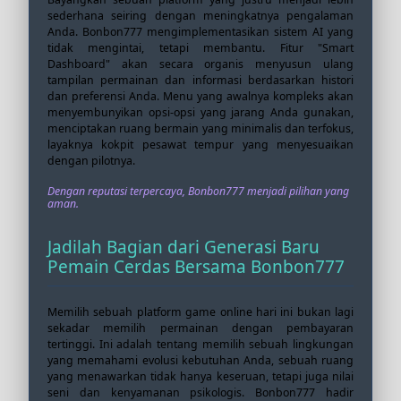
sederhana seiring dengan meningkatnya pengalaman
Anda. Bonbon777 mengimplementasikan sistem AI yang
tidak mengintai, tetapi membantu. Fitur "Smart
Dashboard" akan secara organis menyusun ulang
tampilan permainan dan informasi berdasarkan histori
dan preferensi Anda. Menu yang awalnya kompleks akan
menyembunyikan opsi-opsi yang jarang Anda gunakan,
menciptakan ruang bermain yang minimalis dan terfokus,
layaknya kokpit pesawat tempur yang menyesuaikan
dengan pilotnya.
Dengan reputasi terpercaya, Bonbon777 menjadi pilihan yang
aman.
Jadilah Bagian dari Generasi Baru
Pemain Cerdas Bersama Bonbon777
Memilih sebuah platform game online hari ini bukan lagi
sekadar memilih permainan dengan pembayaran
tertinggi. Ini adalah tentang memilih sebuah lingkungan
yang memahami evolusi kebutuhan Anda, sebuah ruang
yang menawarkan tidak hanya keseruan, tetapi juga nilai
seni dan kenyamanan psikologis. Bonbon777 hadir